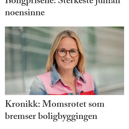
Boligprisene: Sterkeste julifall
noensinne
Kronikk: Momsrotet som
bremser boligbyggingen