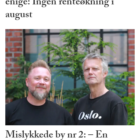
enige: Ingen renteøkning i
august
Mislykkede by nr 2: – En