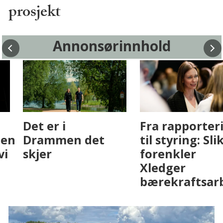
prosjekt
Annonsørinnhold
Fenistra endrer
Det er i
eiendomsbransjen
Drammen det
med AI. Slik ser vi
skjer
på fremtiden