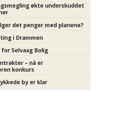
gsmegling økte underskuddet
oner
ølger det penger med planene?
etting i Drammen
 for Selvaag Bolig
ntrakter – nå er
øren konkurs
ykkede by er klar