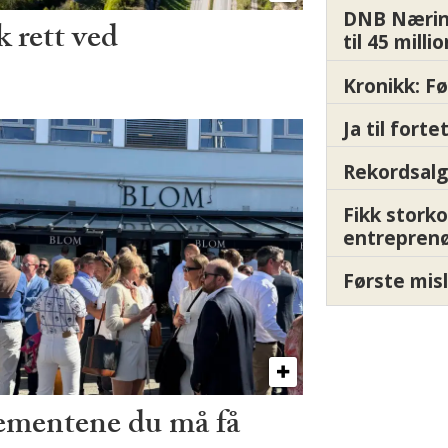
DNB Nærin
 rett ved
til 45 milli
Kronikk: F
Ja til fort
Rekordsalg
Fikk storko
entrepren
Første misl
ementene du må få