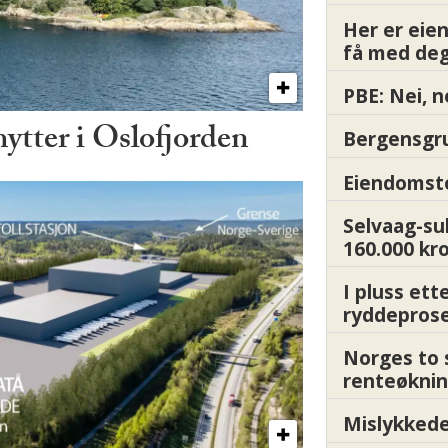
Her er ei
få med deg
PBE: Nei, n
hytter i Oslofjorden
Bergensgru
Eiendomsto
Selvaag-su
160.000 kr
I pluss ett
ryddepros
Norges to 
renteøknin
Mislykkede 