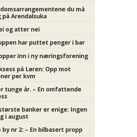
endomsarrangementene du må
 på Arendalsuka
ei og atter nei
ppen har puttet penger i bar
pper inn i ny næringsforening
ksess på Løren: Opp mot
oner per kvm
er tunge år. – En omfattende
ess
største banker er enige: Ingen
g i august
by nr 2: – En bilbasert propp