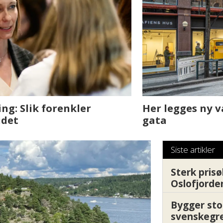
sjen med AI. Slik
Det er i Drammen de
Siste artikler
Sterk prisø
Oslofjorde
Bygger sto
svenskegr