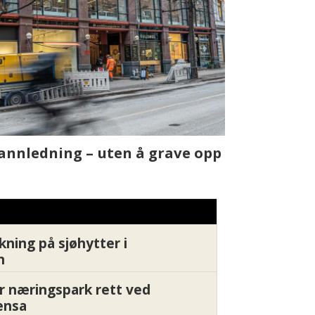
t skjer
Fra rapport
Xledger bæ
kning på sjøhytter i
n
r næringspark rett ved
ensa