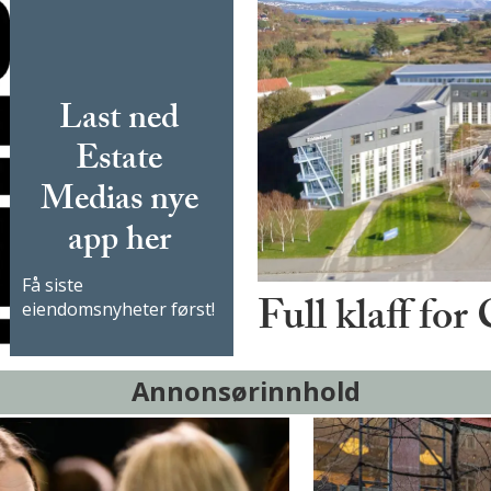
Last ned
Estate
Medias nye
app her
Få siste
Full klaff for
eiendomsnyheter først!
Annonsørinnhold