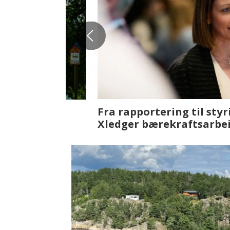
Fenistra endrer eiendomsbran
ser vi på fremtiden