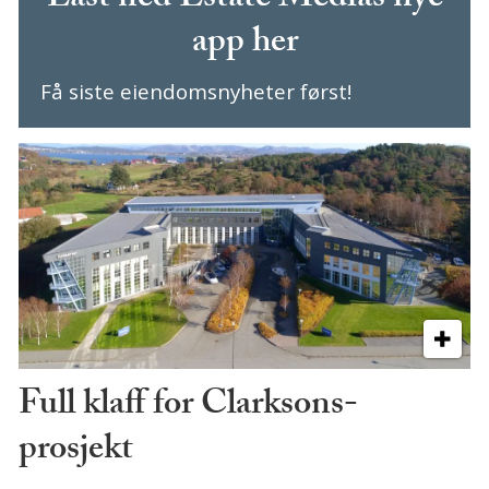
Last ned Estate Medias nye
app her
Få siste eiendomsnyheter først!
Full klaff for Clarksons-
prosjekt