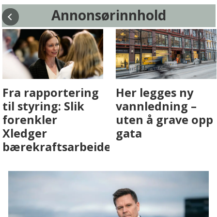
Annonsørinnhold
Fenistra endrer
Det er i
eiendomsbransjen
Drammen det
med AI. Slik ser vi
skjer
på fremtiden