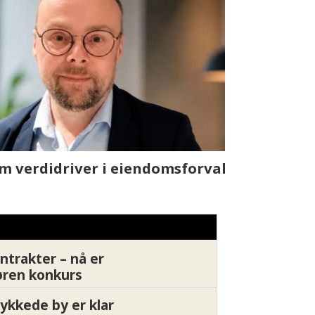
dom holder leietakerne
Finske iLO
drende marked
batterifri 
ntrakter – nå er
øren konkurs
ykkede by er klar