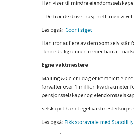
Han viser til mindre eiendomsselskaper 
– De tror de driver rasjonelt, men vi vet
Les også:
Coor i siget
Han tror at flere av dem som selv står fo
denne bakgrunnen mener han at markedet 
Egne vaktmestere
Malling & Co er i dag et komplett eie
forvalter over 1 million kvadratmeter 
pensjonsselskaper og eiendomsselskap
Selskapet har et eget vaktmesterkorps s
Les også:
Fikk storavtale med StatoilH