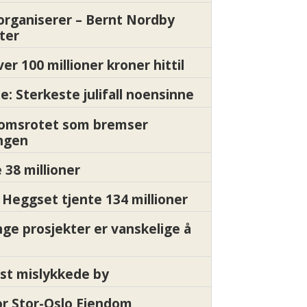
organiserer – Bernt Nordby
ter
ver 100 millioner kroner hittil
e: Sterkeste julifall noensinne
Momsrotet som bremser
ngen
 38 millioner
Heggset tjente 134 millioner
nge prosjekter er vanskelige å
st mislykkede by
for Stor-Oslo Eiendom