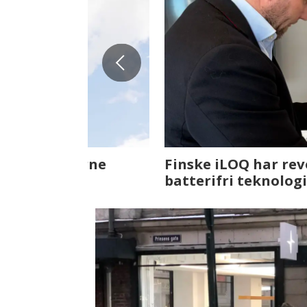
Fenistra endrer eiendomsbran
ser vi på fremtiden