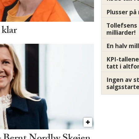
Plusser på 
Tollefsens
 klar
milliarder!
En halv mil
KPI-tallene
tatt i altf
Ingen av s
salgsstart