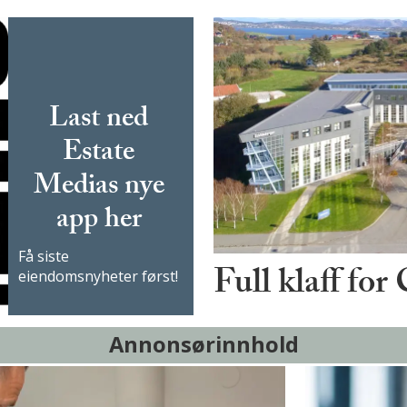
Last ned
Estate
Medias nye
app her
Få siste
Full klaff for
eiendomsnyheter først!
Annonsørinnhold