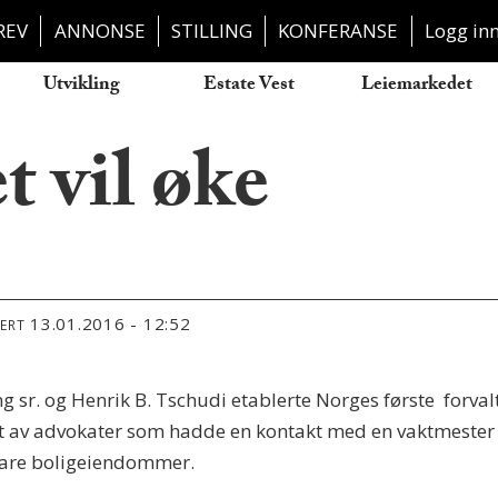
REV
ANNONSE
STILLING
KONFERANSE
Logg in
Utvikling
Estate Vest
Leiemarkedet
 vil øke
13.01.2016 - 12:52
TERT
g sr. og Henrik B. Tschudi etablerte Norges første forva
tt av advokater som hadde en kontakt med en vaktmester
bare boligeiendommer.