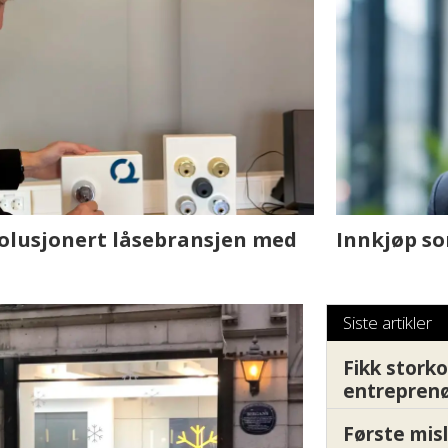
sjen med AI. Slik
Hvordan Ovtun Eien
fornøyde i et utfor
Siste artikler
Fikk storko
entrepren
Første misl