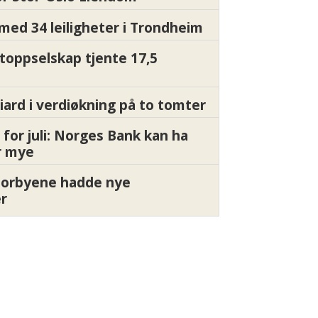
med 34 leiligheter i Trondheim
 toppselskap tjente 17,5
liard i verdiøkning på to tomter
 for juli: Norges Bank kan ha
or mye
torbyene hadde nye
er