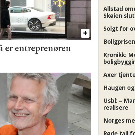
Allstad om
Skøien slut
Solgt for o
Boligprisen
å er entreprenøren
Kronikk: 
boligbyggi
Axer tjente
Haugen og 
Usbl: – Ma
realisere
Norges me
Røde tall 