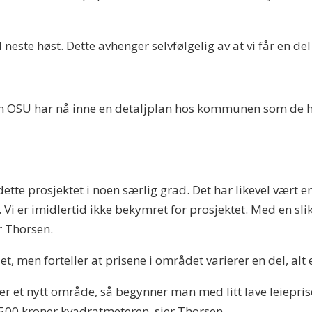
l neste høst. Dette avhenger selvfølgelig av at vi får en de
en OSU har nå inne en detaljplan hos kommunen som de hå
t
ette prosjektet i noen særlig grad. Det har likevel vært en 
 Vi er imidlertid ikke bekymret for prosjektet. Med en sli
er Thorsen.
t, men forteller at prisene i området varierer en del, alt 
rer et nytt område, så begynner man med litt lave leiepriser
3500 kroner kvadratmeteren, sier Thorsen.