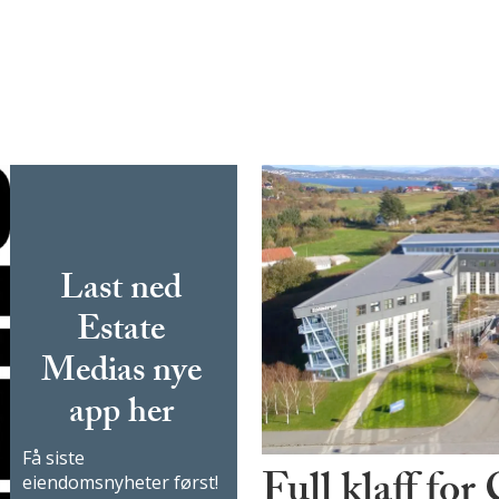
Last ned
Estate
Medias nye
app her
Få siste
Full klaff for
eiendomsnyheter først!