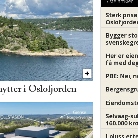
Siste artikler
Sterk prisø
Oslofjorde
Bygger sto
svenskegr
Her er ei
få med deg
PBE: Nei, n
hytter i Oslofjorden
Bergensgru
Eiendomsto
Selvaag-su
160.000 kr
I pluss ett