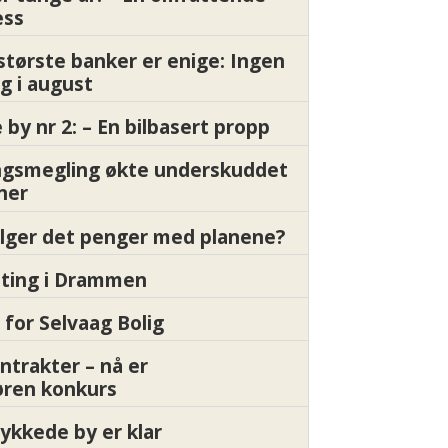
ess
største banker er enige: Ingen
g i august
by nr 2: – En bilbasert propp
gsmegling økte underskuddet
oner
ølger det penger med planene?
etting i Drammen
 for Selvaag Bolig
ntrakter – nå er
øren konkurs
ykkede by er klar