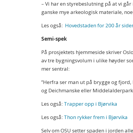
– Vi har en styrebeslutning på at vi går
ganske mye arkeologisk materiale, noe so
Les også:
Hovedstaden for 200 år side
Semi-spek
På prosjektets hjemmeside skriver Oslo
av tre bygningsvolum i ulike høyder so
mer sentral:
”Herfra ser man ut på brygge og fjor
og Deichmanske eller Middelalderparke
Les også:
Trapper opp i Bjørvika
Les også:
Thon rykker frem i Bjørvika
Selv om OSU setter spaden i jorden all