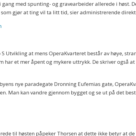
 i gang med spunting- og gravearbeider allerede i høst. De
m gjør at ting vil ta litt tid, sier administrerende direkt
n
 S Utvikling at mens OperaKvarteret består av høye, str
m har et mer åpent og mykere uttrykk. De skriver også at
d, byens nye paradegate Dronning Eufemias gate, OperaK
n. Man kan vandre gjennom bygget og se ut på det beste 
erede til høsten påpeker Thorsen at dette ikke betyr at 