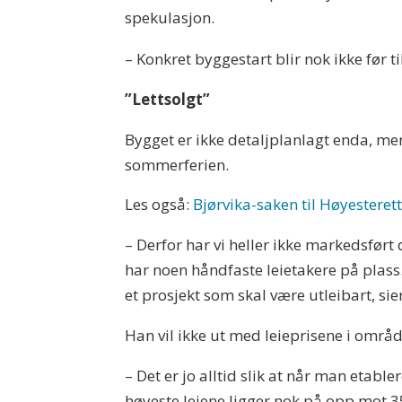
spekulasjon.
– Konkret byggestart blir nok ikke før ti
”Lettsolgt”
Bygget er ikke detaljplanlagt enda, m
sommerferien.
Les også:
Bjørvika-saken til Høyesteret
– Derfor har vi heller ikke markedsført d
har noen håndfaste leietakere på plass.
et prosjekt som skal være utleibart, si
Han vil ikke ut med leieprisene i område
– Det er jo alltid slik at når man etable
høyeste leiene ligger nok på opp mot 