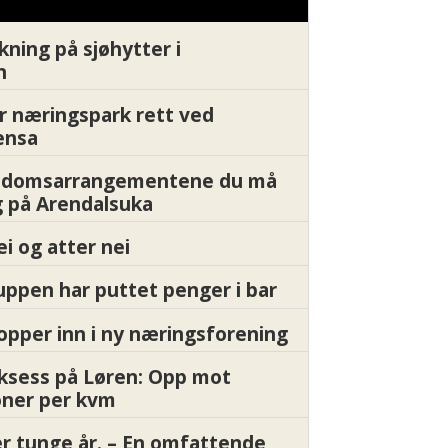
kning på sjøhytter i
n
r næringspark rett ved
ensa
endomsarrangementene du må
 på Arendalsuka
ei og atter nei
ppen har puttet penger i bar
pper inn i ny næringsforening
ksess på Løren: Opp mot
oner per kvm
er tunge år. – En omfattende