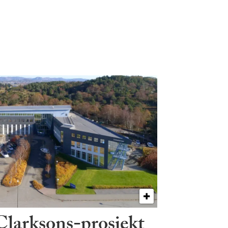
 Clarksons-prosjekt