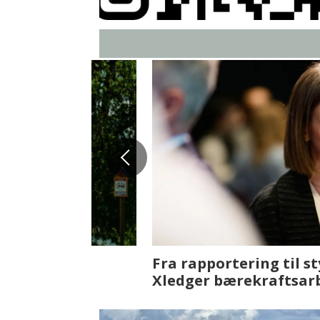
Fenistra endrer eiendomsbran
ser vi på fremtiden