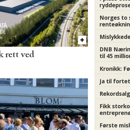
ryddepros
Norges to 
renteøknin
Mislykkede 
DNB Nærin
 rett ved
til 45 milli
Kronikk: F
Ja til fort
Rekordsalg
Fikk storko
entrepren
Første misl