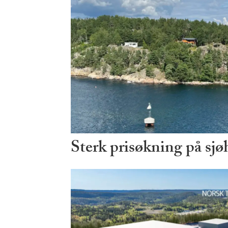
Sterk prisøkning på sjø