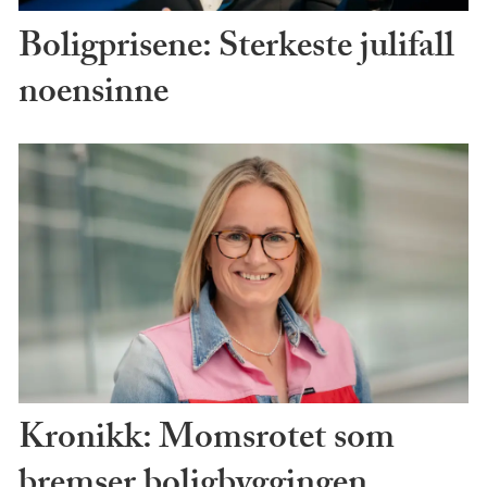
Boligprisene: Sterkeste julifall
noensinne
Kronikk: Momsrotet som