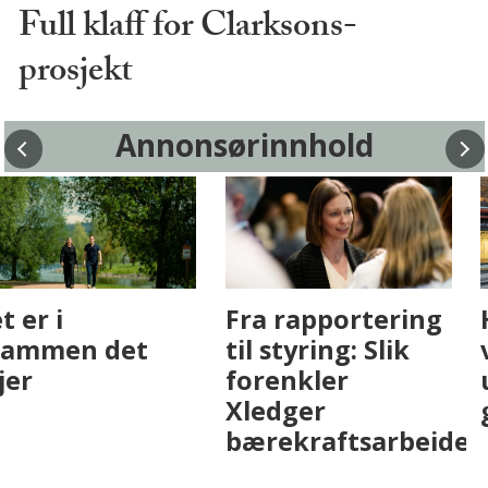
Full klaff for Clarksons-
prosjekt
Annonsørinnhold
Fenistra endrer
Det er i
eiendomsbransjen
Drammen det
med AI. Slik ser vi
skjer
på fremtiden