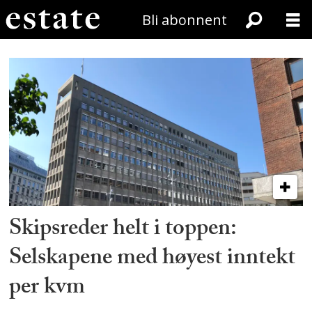
Bli abonnent
Tag:
steen__strom
Skipsreder helt i toppen:
Selskapene med høyest inntekt
per kvm