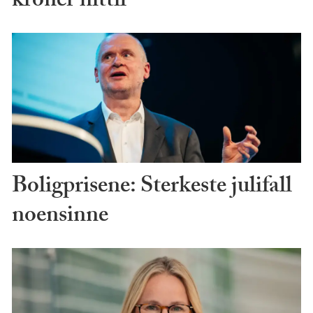
kroner hittil
Boligprisene: Sterkeste julifall
noensinne