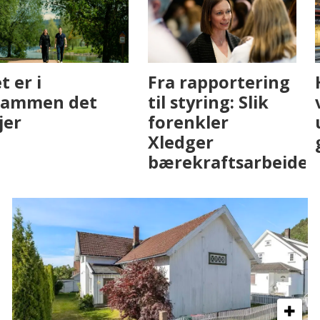
Fenistra endrer
Det er i
eiendomsbransjen
Drammen det
med AI. Slik ser vi
skjer
på fremtiden