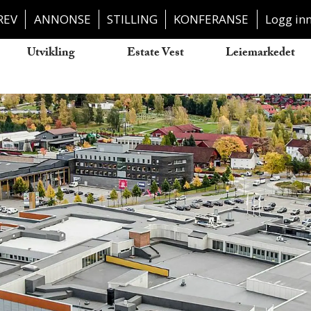
REV
ANNONSE
STILLING
KONFERANSE
Logg in
Utvikling
Estate Vest
Leiemarkedet