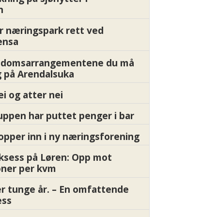
n
r næringspark rett ved
ensa
endomsarrangementene du må
 på Arendalsuka
ei og atter nei
ppen har puttet penger i bar
pper inn i ny næringsforening
ksess på Løren: Opp mot
oner per kvm
er tunge år. – En omfattende
ess