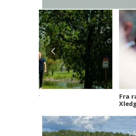
Fenistra endrer eiendomsbran
ser vi på fremtiden