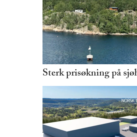
Sterk prisøkning på sjø