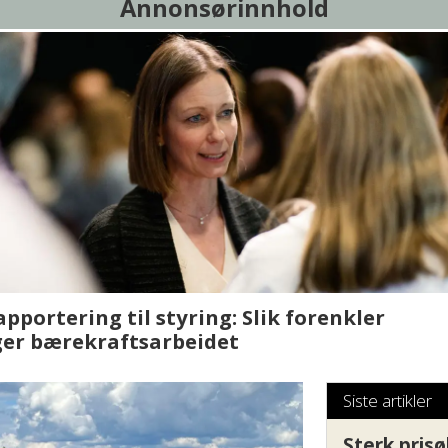
Annonsørinnhold
sjen med AI. Slik
Det er i Drammen de
Siste artikler
Sterk prisø