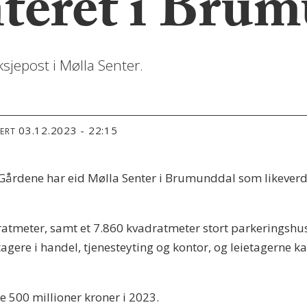
teret i Bru
sjepost i Mølla Senter.
03.12.2023 - 22:15
TERT
årdene har eid Mølla Senter i Brumunddal som likeverdi
meter, samt et 7.860 kvadratmeter stort parkeringshus f
ere i handel, tjenesteyting og kontor, og leietagerne kan
e 500 millioner kroner i 2023.