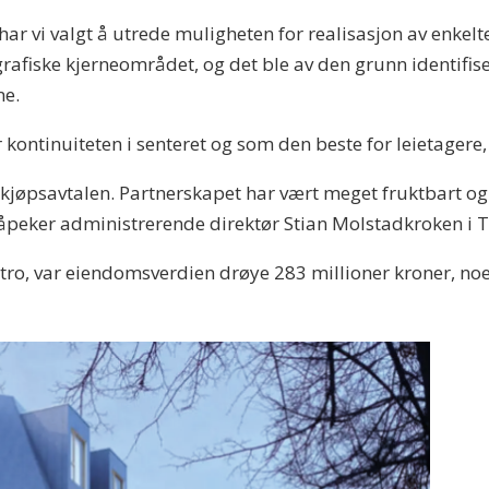
har vi valgt å utrede muligheten for realisasjon av enkel
ografiske kjerneområdet, og det ble av den grunn identifis
ne.
 kontinuiteten i senteret og som den beste for leietagere,
kjøpsavtalen. Partnerskapet har vært meget fruktbart og 
, påpeker administrerende direktør Stian Molstadkroken 
å tro, var eiendomsverdien drøye 283 millioner kroner, no