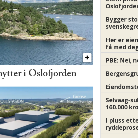
Oslofjorde
Bygger sto
svenskegr
Her er ei
få med deg
PBE: Nei, n
hytter i Oslofjorden
Bergensgru
Eiendomsto
Selvaag-su
160.000 kr
I pluss ett
ryddepros