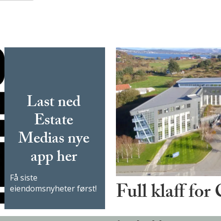
Last ned
Estate
Medias nye
app her
Få siste
Full klaff for
eiendomsnyheter først!