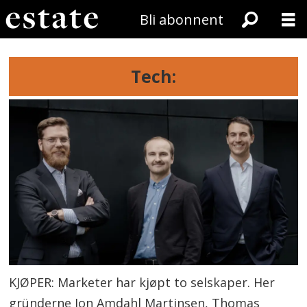
Bli abonnent
Tech:
KJØPER: Marketer har kjøpt to selskaper. Her
gründerne Jon Amdahl Martinsen, Thomas