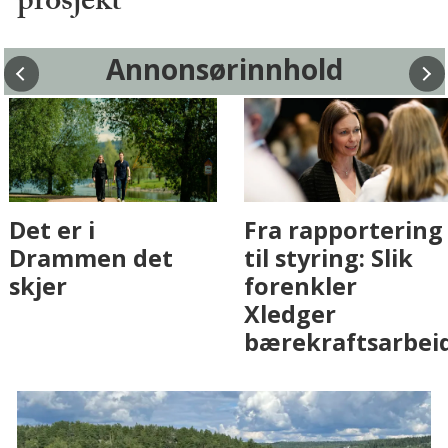
prosjekt
Annonsørinnhold
Fenistra endrer
Det er i
eiendomsbransjen
Drammen det
med AI. Slik ser vi
skjer
på fremtiden