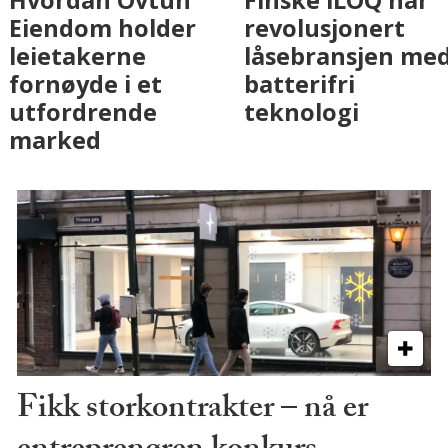
Fenistra endrer
Hvordan Ovtun
eiendomsbransjen
Eiendom holder
med AI. Slik ser vi
leietakerne
på fremtiden
fornøyde i et
utfordrende
marked
Fikk storkontrakter – nå er