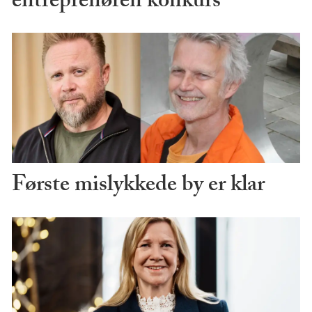
entreprenøren konkurs
Første mislykkede by er klar