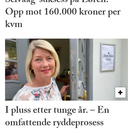
Selvaag-suksess på Løren:
Opp mot 160.000 kroner per
kvm
I pluss etter tunge år. – En
omfattende ryddeprosess