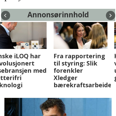
Annonsørinnhold
Fenistra endrer
Finske iLOQ har
eiendomsbransjen
revolusjonert
med AI. Slik ser vi
låsebransjen med
på fremtiden
batterifri
teknologi