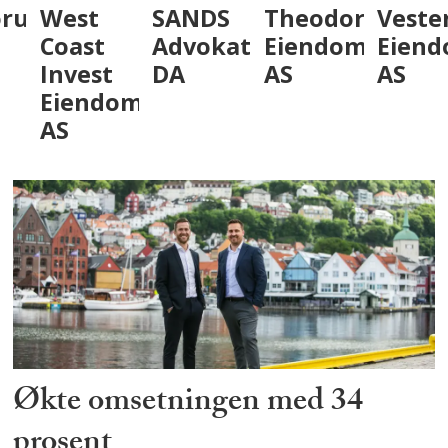
um
West
SANDS
Theodor
VestenF
Coast
Advokatfirma
Eiendom
Eiendo
Invest
DA
AS
AS
Eiendom
AS
Økte omsetningen med 34
prosent