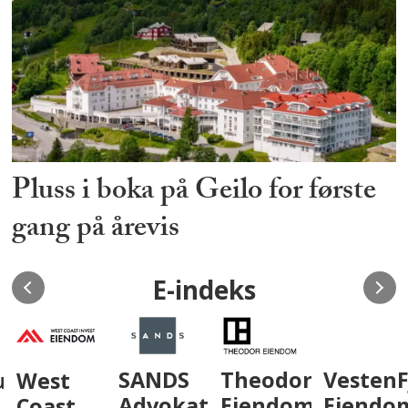
Pluss i boka på Geilo for første
gang på årevis
E-indeks
um
West
SANDS
Theodor
VestenF
Coast
Advokatfirma
Eiendom
Eiendo