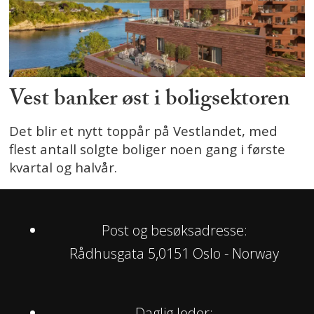
Vest banker øst i boligsektoren
Det blir et nytt toppår på Vestlandet, med
flest antall solgte boliger noen gang i første
kvartal og halvår.
Post og besøksadresse:
Rådhusgata 5,0151 Oslo - Norway
Daglig leder: