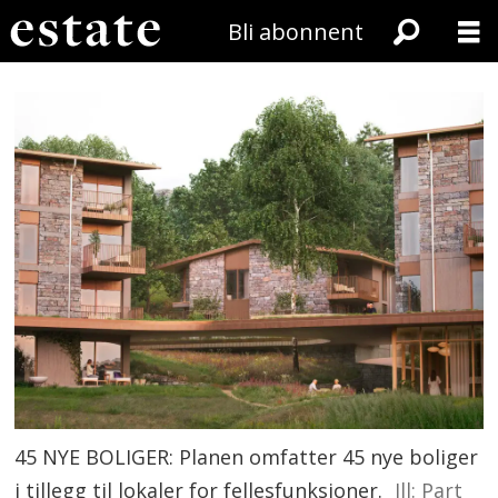
Bli abonnent
45 NYE BOLIGER: Planen omfatter 45 nye boliger
i tillegg til lokaler for fellesfunksjoner.
Ill: Part