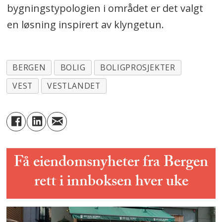
bygningstypologien i området er det valgt
en løsning inspirert av klyngetun.
BERGEN
BOLIG
BOLIGPROSJEKTER
VEST
VESTLANDET
Få eiendomsnyheter fra Bergen
rett i innboksen hver uke