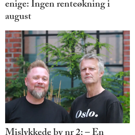
enige: Ingen renteøkning i
august
Mislykkede by nr 2: – En