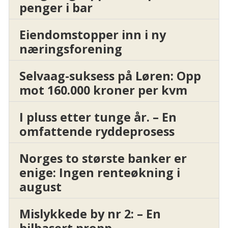
penger i bar
Eiendomstopper inn i ny
næringsforening
Selvaag-suksess på Løren: Opp
mot 160.000 kroner per kvm
I pluss etter tunge år. – En
omfattende ryddeprosess
Norges to største banker er
enige: Ingen renteøkning i
august
Mislykkede by nr 2: – En
bilbasert propp