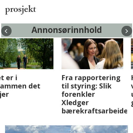
prosjekt
Annonsørinnhold
Fenistra endrer
Det er i
eiendomsbransjen
Drammen det
med AI. Slik ser vi
skjer
på fremtiden