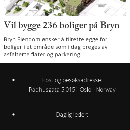
Vil bygge 236 boliger på Bryn
Bryn Eiendom ønsker å tilrettelegge for
boliger i et område som i dag preges av
asfalterte flater og parkering.
Post og besøksadresse:
Rådhusgata 5,0151 Oslo - Norway
Daglig leder: