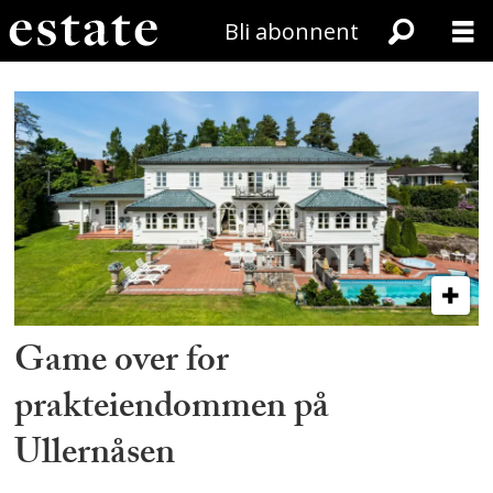
Bli abonnent
Tag:
bryn_eiendom
Game over for
prakteiendommen på
Ullernåsen