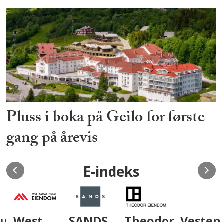
Pluss i boka på Geilo for første
gang på årevis
E-indeks
um
West
SANDS
Theodor
VestenF