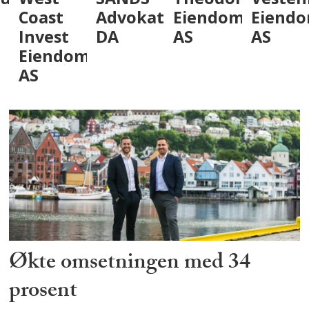
Coast
Advokatfirma
Eiendom
Eiendo
Invest
DA
AS
AS
Eiendom
AS
Økte omsetningen med 34
prosent