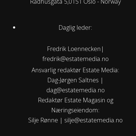
Rådhusgata 5,0151 Oslo - Norway
Daglig leder:
Fredrik Loennecken|
fredrik@estatemedia.no
Ansvarlig redaktør Estate Media:
Dag-Jørgen Saltnes |
dag@estatemedia.no
Redaktør Estate Magasin og
Næringseiendom:
Silje Rønne | silje@estatemedia.no