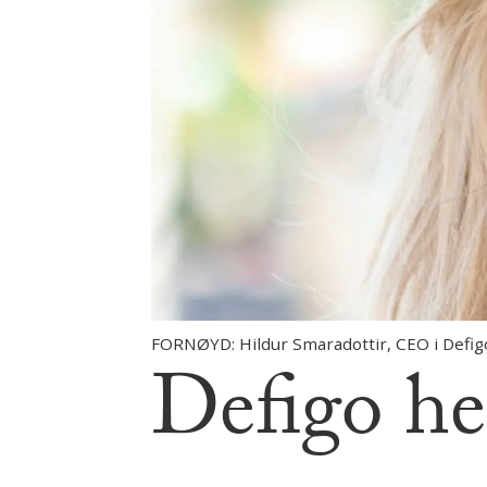
FORNØYD: Hildur Smaradottir, CEO i Defigo,
Defigo hen