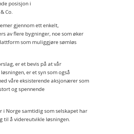
nde posisjon i
 & Co.
temer gjennom ett enkelt,
ers av flere bygninger, noe som øker
nsplattform som muliggjøre sømløs
slag, er et bevis på at vår
o løsningen, er et syn som også
 med våre eksisterende aksjonærer som
g stort og spennende
er i Norge samtidig som selskapet har
 til å videreutvikle løsningen.