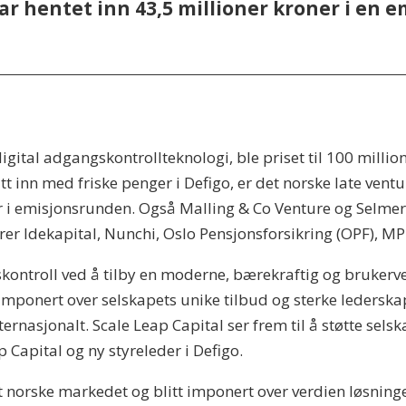
r hentet inn 43,5 millioner kroner i en e
igital adgangskontrollteknologi, ble priset til 100 milli
tt inn med friske penger i Defigo, er det norske late vent
 i emisjonsrunden. Også Malling & Co Venture og Selmer 
 Idekapital, Nunchi, Oslo Pensjonsforsikring (OPF), MP 
ontroll ved å tilby en moderne, bærekraftig og brukerven
imponert over selskapets unike tilbud og sterke ledersk
nternasjonalt. Scale Leap Capital ser frem til å støtte se
p Capital og ny styreleder i Defigo.
det norske markedet og blitt imponert over verdien løsnin