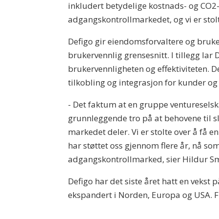
inkludert betydelige kostnads- og CO2-b
adgangskontrollmarkedet, og vi er stolte
Defigo gir eiendomsforvaltere og bruke
brukervennlig grensesnitt. I tillegg la
brukervennligheten og effektiviteten. D
tilkobling og integrasjon for kunder og
- Det faktum at en gruppe ventureselska
grunnleggende tro på at behovene til sl
markedet deler. Vi er stolte over å f
har støttet oss gjennom flere år, nå so
adgangskontrollmarked, sier Hildur Sm
Defigo har det siste året hatt en veks
ekspandert i Norden, Europa og USA. Fin