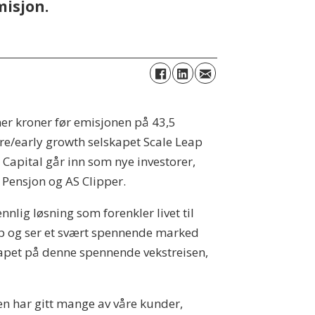
misjon.
oner kroner før emisjonen på 43,5
ure/early growth selskapet Scale Leap
Capital går inn som nye investorer,
Pensjon og AS Clipper.
nlig løsning som forenkler livet til
ap og ser et svært spennende marked
lskapet på denne spennende vekstreisen,
gen har gitt mange av våre kunder,