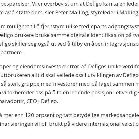
esparelser. Vi er overbevist om at Defigo kan ta en lede
 av å støtte dem, sier Peter Malling, styreleder i Malling
re mulighet til å fjernstyre ulike tredjeparts adgangssys
r Defigo brukere bruke samme digitale identifikasjon på tv
efigo skiller seg også ut ved å tilby en åpen integrasjo
 partnere.
per og eiendomsinvestorer tror på Defigos unike verdifor
uttbrukeren alltid skal veilede oss i utviklingen av Defig
å en så sterk gruppe med investorer med på laget sammen
m vi forbereder oss på å ta en ledende posisjon i et veldi
aradottir, CEO i Defigo.
t på mer enn 120 prpsent og tatt betydelige markedsandel
ansieringen vil bli brukt på videre internasjonal vekst og