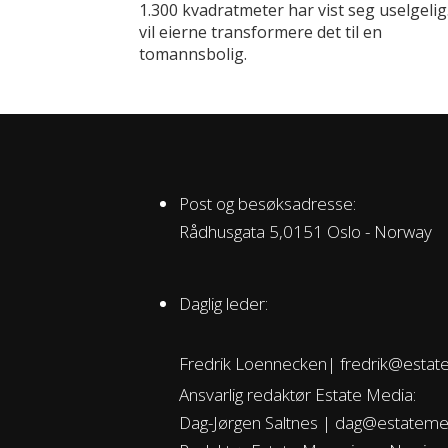
1.300 kvadratmeter har vist seg uselgelig
vil eierne transformere det til en
tomannsbolig.
Post og besøksadresse:
Rådhusgata 5,0151 Oslo - Norway
Daglig leder:
Fredrik Loennecken| fredrik@estat
Ansvarlig redaktør Estate Media:
Dag-Jørgen Saltnes | dag@estateme