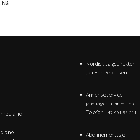
. Nå
Nordisk salgsdirektør:
Jan Erik Pedersen
Annonseservice:
janerik@estatemedia.no
Telefon:
+47 901 58 211
emedia.no
dia.no
Abonnementssjef: