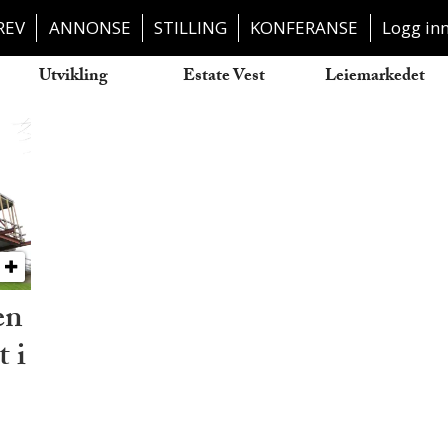
REV
ANNONSE
STILLING
KONFERANSE
Logg in
Utvikling
Estate Vest
Leiemarkedet
en
t i