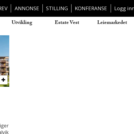
REV
ANNONSE
STILLING
KONFERANSE
Logg in
Utvikling
Estate Vest
Leiemarkedet
iger
lvik