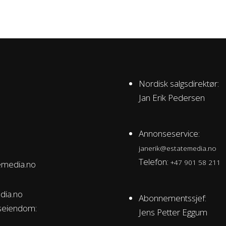
Nordisk salgsdirektør:
Jan Erik Pedersen
Annonseservice:
janerik@estatemedia.no
Telefon:
+47 901 58 211
emedia.no
dia.no
Abonnementssjef:
seiendom:
Jens Petter Eggum