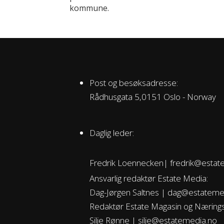
kommune.
Post og besøksadresse:
Rådhusgata 5,0151 Oslo - Norway
Daglig leder:
Fredrik Loennecken| fredrik@estat
Ansvarlig redaktør Estate Media:
Dag-Jørgen Saltnes | dag@estateme
Redaktør Estate Magasin og Næring
Silje Rønne | silje@estatemedia.no