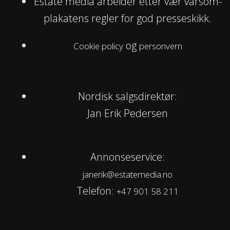
Estate media arbeider etter vær varsom-
plakatens regler for god presseskikk.
og
Cookie policy
personvern
Nordisk salgsdirektør:
Jan Erik Pedersen
Annonseservice:
janerik@estatemedia.no
Telefon:
+47 901 58 211