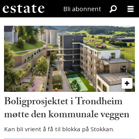
Bli abonnent
Tag:
rett_hjem_bolig
Boligprosjektet i Trondheim
møtte den kommunale veggen
Kan bli vrient å få til blokka på Stokkan.