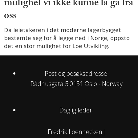
mulighet vi ikke kunne la gå fra
oss
Da leietakeren i det moderne lagerbygget
bestemte seg for å legge ned i Norge, oppsto
det en stor mulighet for Loe Utvikling.
Post og besøksadresse:
Rådhusgata 5,0151 Oslo - Norway
Daglig leder:
Fredrik Loennecken|